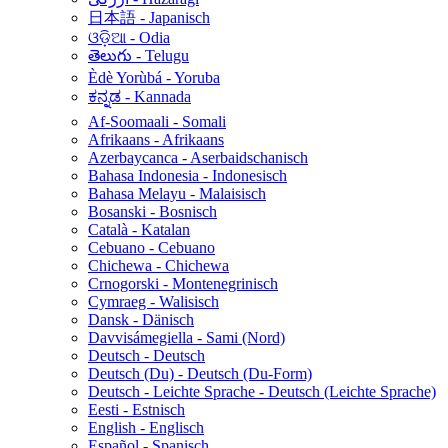
日本語 - Japanisch
ଓଡ଼ିଆ - Odia
తెలుగు - Telugu
Èdè Yorùbá - Yoruba
ಕನ್ನಡ - Kannada
Af-Soomaali - Somali
Afrikaans - Afrikaans
Azerbaycanca - Aserbaidschanisch
Bahasa Indonesia - Indonesisch
Bahasa Melayu - Malaisisch
Bosanski - Bosnisch
Català - Katalan
Cebuano - Cebuano
Chichewa - Chichewa
Crnogorski - Montenegrinisch
Cymraeg - Walisisch
Dansk - Dänisch
Davvisámegiella - Sami (Nord)
Deutsch - Deutsch
Deutsch (Du) - Deutsch (Du-Form)
Deutsch - Leichte Sprache - Deutsch (Leichte Sprache)
Eesti - Estnisch
English - Englisch
Español - Spanisch