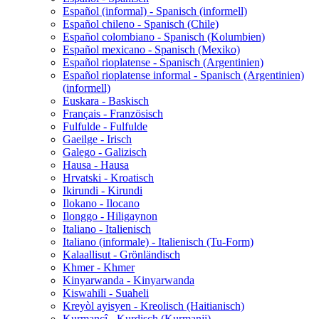
Español (informal) - Spanisch (informell)
Español chileno - Spanisch (Chile)
Español colombiano - Spanisch (Kolumbien)
Español mexicano - Spanisch (Mexiko)
Español rioplatense - Spanisch (Argentinien)
Español rioplatense informal - Spanisch (Argentinien)
(informell)
Euskara - Baskisch
Français - Französisch
Fulfulde - Fulfulde
Gaeilge - Irisch
Galego - Galizisch
Hausa - Hausa
Hrvatski - Kroatisch
Ikirundi - Kirundi
Ilokano - Ilocano
Ilonggo - Hiligaynon
Italiano - Italienisch
Italiano (informale) - Italienisch (Tu-Form)
Kalaallisut - Grönländisch
Khmer - Khmer
Kinyarwanda - Kinyarwanda
Kiswahili - Suaheli
Kreyòl ayisyen - Kreolisch (Haitianisch)
Kurmancî - Kurdisch (Kurmanji)