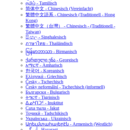
தமிழ் - Tamilisch
简体中文 - Chinesisch (Vereinfacht)
繁體中文語系 - Chinesisch (Traditionell - Hong
Kong)
繁體中文（台灣） - Chinesisch - (Traditionell -
Taiwan)
සිංහල - Singhalesisch
ภาษาไทย - Thailändisch
မြန်မာဘာသာ - Birmanisch
ქართული ენა - Georgisch
አማርኛ - Amharisch
한국어 - Koreanisch
Ελληνικά - Griechisch
Česky - Tschechisch
Česky neformální - Tschechisch (informell)
Български - Bulgarisch
ትግርኛ - Tigrinisch
ᐃᓄᒃᑎᑐᑦ - Inuktitut
Саха тыла - Jakut
Тоҷикӣ - Tadschikisch
Українська - Ukrainisch
Արեւմտահայերէն - Armenisch (Westlich)
آزرگی - Hazaragi