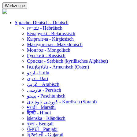
Werkzeuge
Sprache: Deutsch - Deutsch
עברית - Hebräisch
Беларускі - Belarussisch
Кыргызча - Kirgiesisch
Македонски - Mazedonisch
Монгол - Mongolisch
Русский - Russisch
Српски - Serbisch (kyrillisches Alphabet)
հայերեն - Armenisch (Osten)
اردو - Urdu
دری - Dari
عَرَبيْ - Arabisch
فارسی - Persisch
پښتو - Paschtunisch
کوردیی ناوەندی - Kurdisch (Sorani)
मराठी - Marathi
हिन्दी - Hindi
íslenska - Isländisch
বাংলা - Bengali
ਪੰਜਾਬੀ - Panjabi
ગુજરાતી - Gujarati