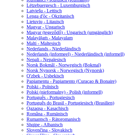
Lëtzebuergesch - Luxemburgisch
Latviešu - Lettisch
Lenga d'òc - Okzitanisch
Lietuvių - Litauisch
Magyar - Ungarisch
Magyar (tegeződő) - Ungarisch (umgänglich)
Malayāḷaṁ - Malayalam
Malti - Maltesisch
Nederlands - Niederländisch
Nederlands (informeel) - Niederländisch (informell)
Nepali - Nepalesisch
Norsk Bokmål - Norwegisch (Bokmal)
Norsk Nynorsk - Norwegisch (Nynorsk)
O'zbek - Usbekisch
Papiamentu - Papiamento (Curaçao & Bonaire)
Polski - Polnisch
Polski (nieformalny) - Polish (informell)
Português - Portugiesisch
Português do Brasil - Portugiesisch (Brasilien)
Qazaqşa - Kasachisch
Româna - Rumänisch
Rumantsch - Rätoromanisch
Shqipe - Albanisch
Slovenčina - Slovakisch