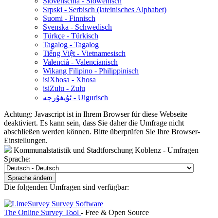
Slovenščina - Slowenisch
Srpski - Serbisch (lateinisches Alphabet)
Suomi - Finnisch
Svenska - Schwedisch
Türkçe - Türkisch
Tagalog - Tagalog
Tiếng Việt - Vietnamesisch
Valencià - Valencianisch
Wikang Filipino - Philippinisch
isiXhosa - Xhosa
isiZulu - Zulu
ئۇيغۇرچە - Uigurisch
Achtung: Javascript ist in Ihrem Browser für diese Webseite
deaktiviert. Es kann sein, dass Sie daher die Umfrage nicht
abschließen werden können. Bitte überprüfen Sie Ihre Browser-
Einstellungen.
Kommunalstatistik und Stadtforschung Koblenz - Umfragen
Sprache:
Sprache ändern
Die folgenden Umfragen sind verfügbar:
The Online Survey Tool
- Free & Open Source